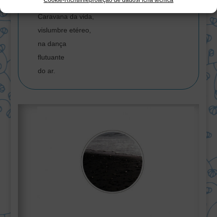
Caravana da vida,
vislumbre etéreo,
na dança
flutuante
do ar.