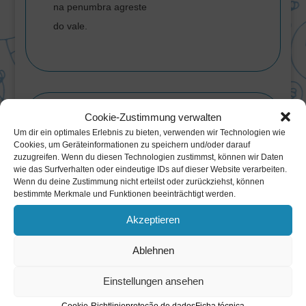
na penumbra agreste
do vale.
Visão
Cookie-Zustimmung verwalten
Um dir ein optimales Erlebnis zu bieten, verwenden wir Technologien wie
Cookies, um Geräteinformationen zu speichern und/oder darauf
zuzugreifen. Wenn du diesen Technologien zustimmst, können wir Daten
Imagem envolvente
wie das Surfverhalten oder eindeutige IDs auf dieser Website verarbeiten.
na sagacidade
Wenn du deine Zustimmung nicht erteilst oder zurückziehst, können
bestimmte Merkmale und Funktionen beeinträchtigt werden.
estonteante
da cidade.
Akzeptieren
Ablehnen
Einstellungen ansehen
Dança
Cookie-Richtlinie
proteção de dados
Ficha técnica